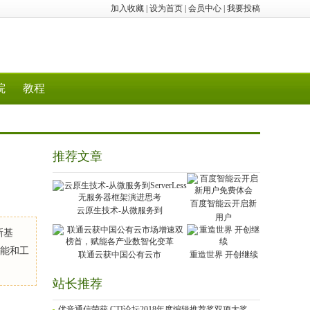
加入收藏
|
设为首页
|
会员中心
|
我要投稿
院
教程
推荐文章
百度智能云开启新
云原生技术-从微服务到
用户
新基
智能和工
联通云获中国公有云市
重造世界 开创继续
站长推荐
优音通信荣获 CTI论坛2018年度编辑推荐奖双项大奖