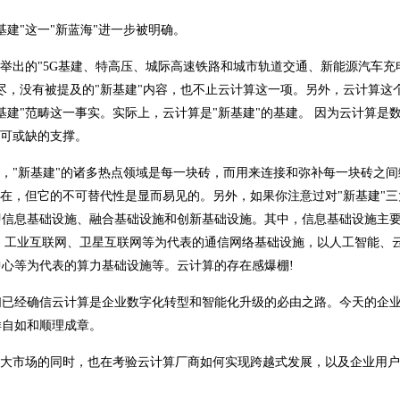
基建"这一"新蓝海"进一步被明确。
列举出的"5G基建、特高压、城际高速铁路和城市轨道交通、新能源汽车充
尽，没有被提及的"新基建"内容，也不止云计算这一项。另外，云计算这
建"范畴这一事实。实际上，云计算是"新基建"的基建。 因为云计算是
不可或缺的支撑。
楼，"新基建"的诸多热点领域是每一块砖，而用来连接和弥补每一块砖之间
存在，但它的不可替代性是显而易见的。另外，如果你注意过对"新基建"三
即信息基础设施、融合基础设施和创新基础设施。其中，信息基础设施主
、工业互联网、卫星互联网等为代表的通信网络基础设施，以人工智能、
心等为代表的算力基础设施等。云计算的存在感爆棚!
们已经确信云计算是企业数字化转型和智能化升级的必由之路。今天的企
样自如和顺理成章。
级大市场的同时，也在考验云计算厂商如何实现跨越式发展，以及企业用