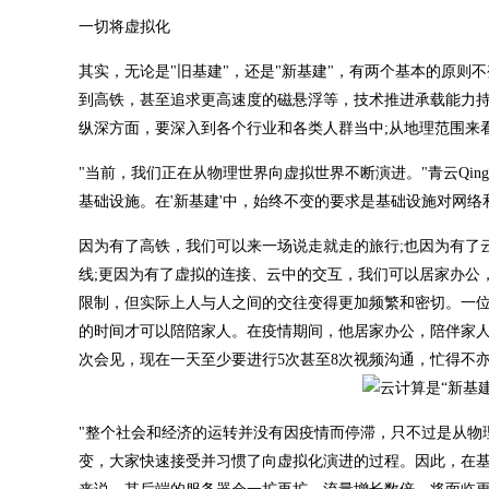
一切将虚拟化
其实，无论是"旧基建"，还是"新基建"，有两个基本的原则
到高铁，甚至追求更高速度的磁悬浮等，技术推进承载能力
纵深方面，要深入到各个行业和各类人群当中;从地理范围来
"当前，我们正在从物理世界向虚拟世界不断演进。"青云QingClo
基础设施。在'新基建'中，始终不变的要求是基础设施对网络
因为有了高铁，我们可以来一场说走就走的旅行;也因为有了
线;更因为有了虚拟的连接、云中的交互，我们可以居家办公
限制，但实际上人与人之间的交往变得更加频繁和密切。一
的时间才可以陪陪家人。在疫情期间，他居家办公，陪伴家人
次会见，现在一天至少要进行5次甚至8次视频沟通，忙得不
"整个社会和经济的运转并没有因疫情而停滞，只不过是从物
变，大家快速接受并习惯了向虚拟化演进的过程。因此，在