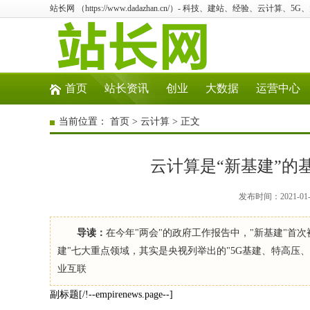
站长网 （https://www.dadazhan.cn/）- 科技、建站、经验、云计算、5
首页
站长资讯
创业
大数据
运营中心
当前位置：
首页
>
云计算
> 正文
云计算是“新基建”的基建
发布时间：2021-01
导读：
在今年"两会"的政府工作报告中，"新基建"首次
建"七大重点领域，其实是央视列举出的"5G基建、特高
业互联
副标题[/!--empirenews.page--]