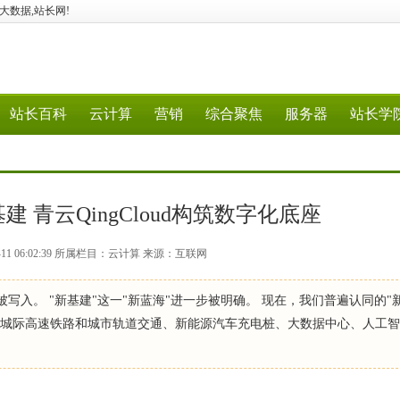
G、大数据,站长网!
站长百科
云计算
营销
综合聚焦
服务器
站长学
 青云QingCloud构筑数字化底座
-11 06:02:39 所属栏目：云计算 来源：互联网
被写入。 "新基建"这一"新蓝海"进一步被明确。 现在，我们普遍认同的"
压、城际高速铁路和城市轨道交通、新能源汽车充电桩、大数据中心、人工