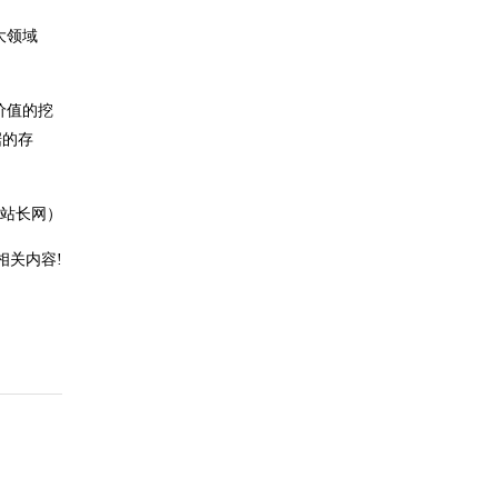
大领域
价值的挖
据的存
站长网）
相关内容!