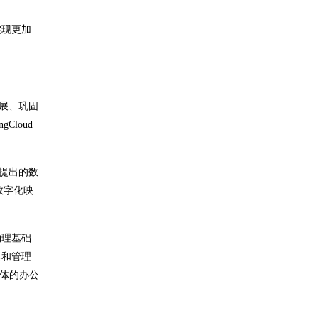
实现更加
展、巩固
loud
r提出的数
数字化映
物理基础
具和管理
实体的办公