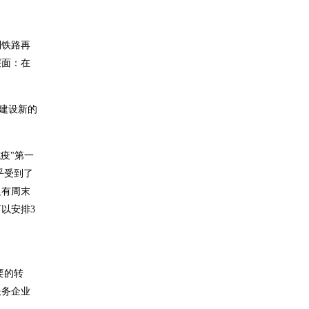
到铁路再
层面：在
中建设新的
疫"第一
乎受到了
只有周末
以安排3
要的转
服务企业