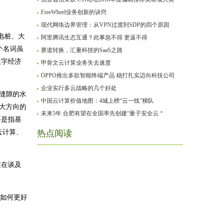
FreeWheel业务创新的诀窍
现代网络边界管理：从VPN过渡到SDP的四个原因
电桩、大
阿里腾讯生态互通？此事急不得 更逼不得
个名词虽
赛道转换，汇量科技的SaaS之路
数字经济
甲骨文云计算业务失去速度
OPPO推出多款智能终端产品 稳打扎实迈向科技公司
企业实行多云战略的几个好处
缝隙的水
中国云计算价值地图：4城上榜“云一线”梯队
大方向的
未来5年 合肥有望在全国率先创建“量子安全云＂
要是指基
云计算、
热点阅读
业在谈及
户如何更好