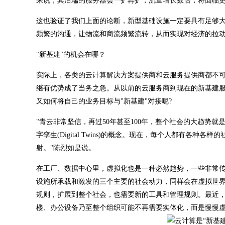
来说，其后端的服务器会一扩再扩，流量增长数倍，将面临更
这也验证了我们上面的论断，新型基础设施一定要具有足够
频繁的沟通，让物流和商流频繁流转，从而实现对经济的拉
"新基建"的机会在哪？
实际上，各类的云计算解决方案提供商和云服务提供商都不可
继有优势成了当务之急。从以前的云服务商到现在的新基建服务商，从
又如何将自己的业务目标与"新基建"对接呢?
"青云非常坚信，再过50年甚至100年，整个社会的大趋势就是
字孪生(Digital Twins)的概念。现在，每个人都有
射。"陈烈如是说。
在工厂、数据中心里，虚拟化也是一种必然趋势，一些非常
设施所承载和激发的三个主要的社会动力，同样会在虚拟世
规则，扩展到整个社会，也需要新的工具和管理规则。最近，Twi
楼、办公设备乃至整个组织可能不再需要实体化，而是慢慢