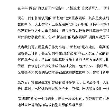
在今年"两会"的政府工作报告中，"新基建"首次被写入。 "新
现在，我们普遍认同的"新基建"七大重点领域，其实是央视
数据中心、人工智能和工业互联网"这七个领域。列举不能穷
然没有被列入七大重点领域，但是没有人怀疑云计算属于"新基
时代的数字化底座，它对"新基建"的热点领域和项目来说是
或者我们可以用盖房子作为比喻，"新基建"是在建的一座高
泥就是云计算，甚至它的存在已经"必然"得让人忘记了它的
解读就会知道，所谓的新型基础设施主要包括三方面内容，
于新一代信息技术演化生成的基础设施，包括以5G、物联网
区块链等为代表的新技术基础设施和以数据中心、智能计算中
虽然云计算在诞生之初曾经有过许多争论，但时至今时，人
云计算时，已经像原来采购服务器、存储、网络等设备时一
"新基建"犹如一个加速器，也是一块试金石，在带来万亿元
地以云计算为阶梯达成转型升级的终极目标。