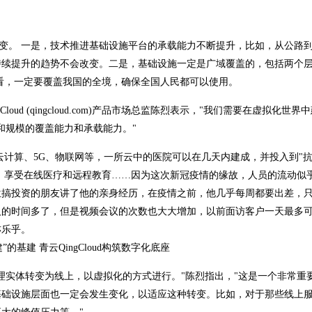
不变。 一是，技术推进基础设施平台的承载能力不断提升，比如，从公路
持续提升的趋势不会改变。二是，基础设施一定是广域覆盖的，包括两个
看，一定要覆盖我国的全境，确保全国人民都可以使用。
ud (qingcloud.com)产品市场总监陈烈表示，"我们需要在虚拟化世界
和规模的覆盖能力和承载能力。"
云计算、5G、物联网等，一所云中的医院可以在几天内建成，并投入到"抗
，享受在线医疗和远程教育……因为这次新冠疫情的缘故，人员的流动似
位搞投资的朋友讲了他的亲身经历，在疫情之前，他几乎每周都要出差，
的时间多了，但是视频会议的次数也大大增加，以前面访客户一天最多可
亦乐乎。
理实体转变为线上，以虚拟化的方式进行。"陈烈指出，"这是一个非常重
基础设施层面也一定会发生变化，以适应这种转变。比如，对于那些线上